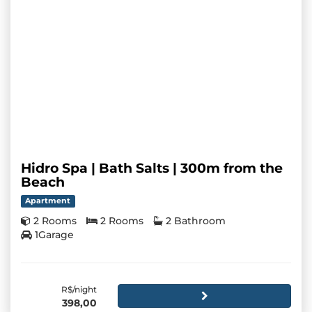
Hidro Spa | Bath Salts | 300m from the
Beach
Apartment
2 Rooms
2 Rooms
2 Bathroom
1Garage
R$/night
398,00