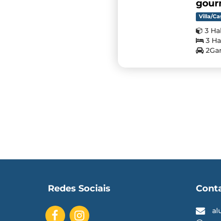
gour
Villa/Ca
3 Ha
3 Ha
2Gar
Redes Sociais
Cont
al