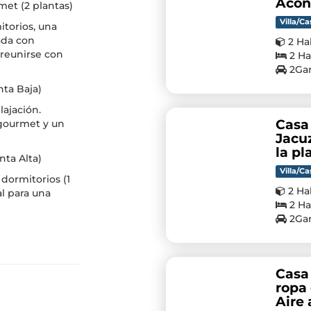
Acon
met (2 plantas)
Villa/Ca
itorios, una
ada con
2 Ha
 reunirse con
2 Ha
2Gar
nta Baja)
ajación.
Casa 
 gourmet y un
Jacuz
la pl
nta Alta)
Villa/Ca
 dormitorios (1
2 Ha
al para una
2 Ha
2Gar
Casa
ropa 
Aire