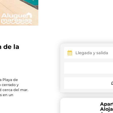
 de la
a Playa de
 cerrado y
d cerca del mar.
s en un
Apar
Aloja