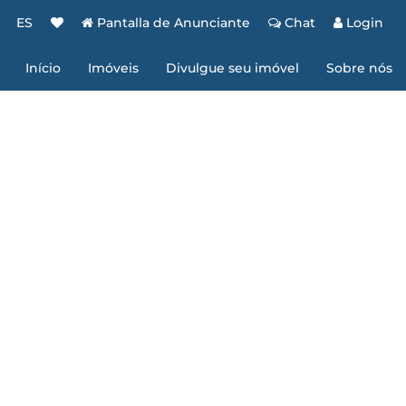
ES
Pantalla de Anunciante
Chat
Login
Início
Imóveis
Divulgue seu imóvel
Sobre nós
Reserve aqui
Imóveis parceiros