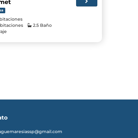
met
sa
bitaciones
bitaciones
2.5 Baño
aje
ato
uguemaresiassp@gmail.com