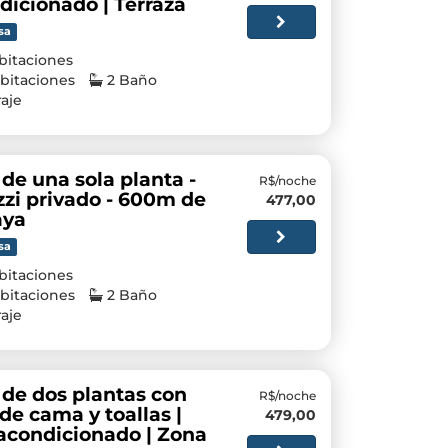
dicionado | Terraza
sa
bitaciones
bitaciones
2 Baño
aje
de una sola planta -
R$/noche
zi privado - 600m de
477,00
aya
sa
bitaciones
bitaciones
2 Baño
aje
 de dos plantas con
R$/noche
de cama y toallas |
479,00
 acondicionado | Zona