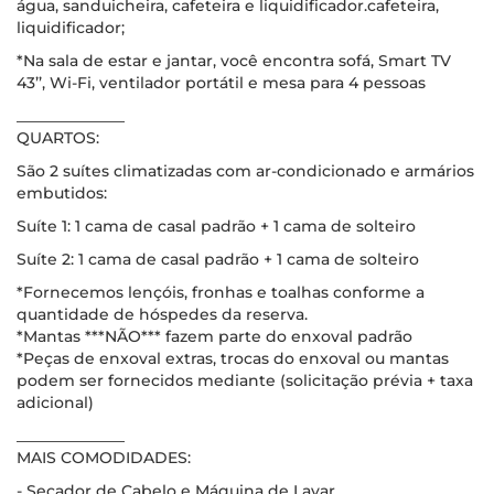
água, sanduicheira, cafeteira e liquidificador.cafeteira,
liquidificador;
*Na sala de estar e jantar, você encontra sofá, Smart TV
43’’, Wi-Fi, ventilador portátil e mesa para 4 pessoas
______________
QUARTOS:
São 2 suítes climatizadas com ar-condicionado e armários
embutidos:
Suíte 1: 1 cama de casal padrão + 1 cama de solteiro
Suíte 2: 1 cama de casal padrão + 1 cama de solteiro
*Fornecemos lençóis, fronhas e toalhas conforme a
quantidade de hóspedes da reserva.
*Mantas ***NÃO*** fazem parte do enxoval padrão
*Peças de enxoval extras, trocas do enxoval ou mantas
podem ser fornecidos mediante (solicitação prévia + taxa
adicional)
______________
MAIS COMODIDADES:
- Secador de Cabelo e Máquina de Lavar