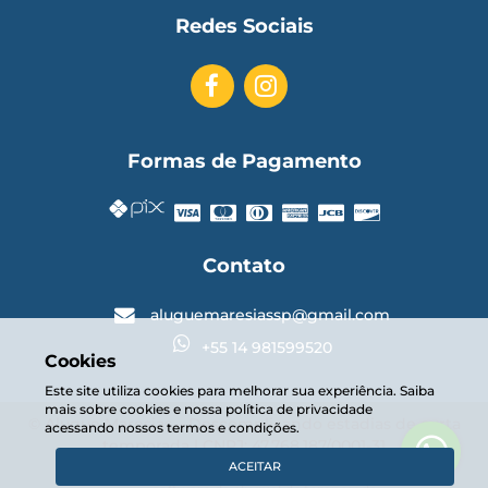
Redes Sociais
Formas de Pagamento
Contato
aluguemaresiassp@gmail.com
+55 14 981599520
Cookies
Este site utiliza cookies para melhorar sua experiência. Saiba
mais sobre cookies e nossa política de privacidade
© Alugue Maresias – Descomplicando estadias de curta
acessando nossos termos e condições.
temporada | CNPJ: 47.768.187/0001-31
ACEITAR
powered by
stays.net