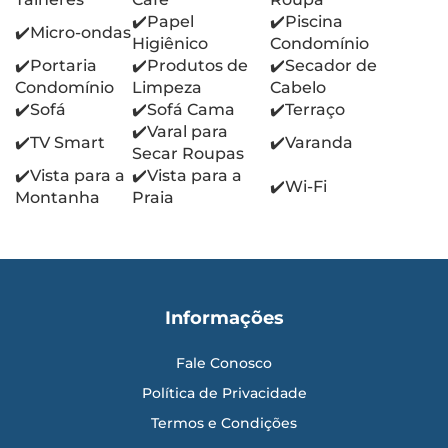
✔️Papel
✔️Piscina
✔️Micro-ondas
Higiênico
Condomínio
✔️Portaria
✔️Produtos de
✔️Secador de
Condomínio
Limpeza
Cabelo
✔️Sofá
✔️Sofá Cama
✔️Terraço
✔️Varal para
✔️TV Smart
✔️Varanda
Secar Roupas
✔️Vista para a
✔️Vista para a
✔️Wi-Fi
Montanha
Praia
Informações
Fale Conosco
Política de Privacidade
Termos e Condições