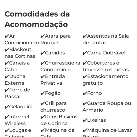
Comodidades da
Acomomodação
✔️Ar
✔️Arara para
✔️Assentos na Sala
Condicionado
Roupas
de Jantar
✔️Blackout
✔️Cabides
✔️Cama Dobrável
nas Cortinas
✔️Canais a
✔️Churrasqueira
✔️Cobertores e
Cabo
Condomínio
travesseiros extras
✔️Ducha
✔️Entrada
✔️Estacionamento
Externa
Privativa
gratuito
✔️Ferro de
✔️Fogão
✔️Forno
Passar
✔️Grill para
✔️Guarda Roupa ou
✔️Geladeira
churrasco
Armário
✔️Internet
✔️Itens Básicos
✔️Lixeiras
Wireless
de Cozinha
✔️Louças e
✔️Máquina de
✔️Máquina de Lavar
Talheres
Café
Roupa